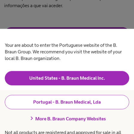
informações a que vai aceder.
u
p
S
Sim, confirmo que sou profissional de saúde
t
i
m
Your are about to enter the Portuguese website of the B.
,
Braun Group. We recommend you visit the website of your
N
Cancelar
c
u
ã
o
local B. Braun organization.
o
n
,
f
r
n
i
ã
r
United States - B. Braun Medical Inc.
o
m
s
a
o
A
o
q
u
u
Produtos e Soluções
expand_more
p
e
Portugal - B. Braun Medical, Lda
d
j
r
s
o
o
f
u
chevron_right
Doentes e Cuidados de
expand_more
a
More B. Braun Company Websites
u
i
p
Saúde
s
r
s
o
Not all products are registered and approved for sale in all