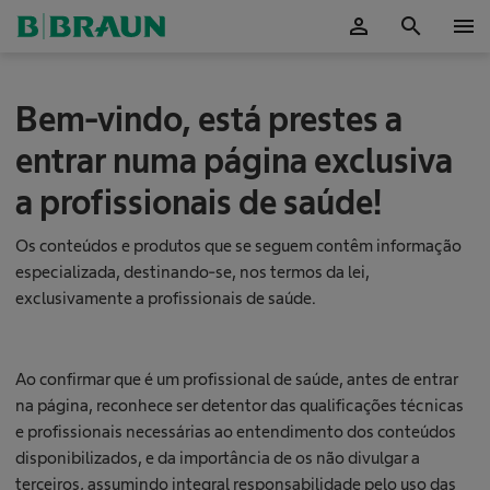
person
search
menu
Ok
C
Bem-vindo, está prestes a
u
i
entrar numa página exclusiva
d
a
a profissionais de saúde!
d
o
s
Os conteúdos e produtos que se seguem contêm informação
c
especializada, destinando-se, nos termos da lei,
u
exclusivamente a profissionais de saúde.
t
â
n
e
Ao confirmar que é um profissional de saúde, antes de entrar
o
na página, reconhece ser detentor das qualificações técnicas
s
e profissionais necessárias ao entendimento dos conteúdos
R
disponibilizados, e da importância de os não divulgar a
terceiros, assumindo integral responsabilidade pelo uso das