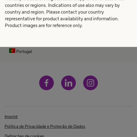
i
f
d
p
o
countries or regions. Indications of use also may vary by
i
Sobre nós
expand_more
n
s
country and region. Please contact your country
a
s
a
e
representative for product availability and information.
l
i
d
o
Product images are for reference only.
Carreira
expand_more
e
n
a
l
s
a
a
l
ú
d
p
d
e
e
Portugal
e
s
.
a
r
ú
e
d
e
o
.
f
t
o
e
r
Imprint
g
Política de Privacidade e Proteção de Dados
Definições de cookies