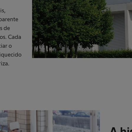
is,
parente
s de
os. Cada
iar o
riquecido
iza.
A hi