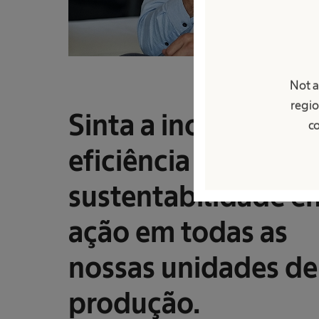
Not a
regio
Sinta a inovação, a
co
eficiência e a
sustentabilidade e
ação em todas as
nossas unidades de
produção.