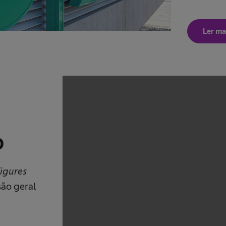
Ler ma
We need your consen
This content is not p
trackers that are not 
o
The website owner n
with their CMP to a
list of tech
figures
são geral
Powered by
Usercentr
Pla