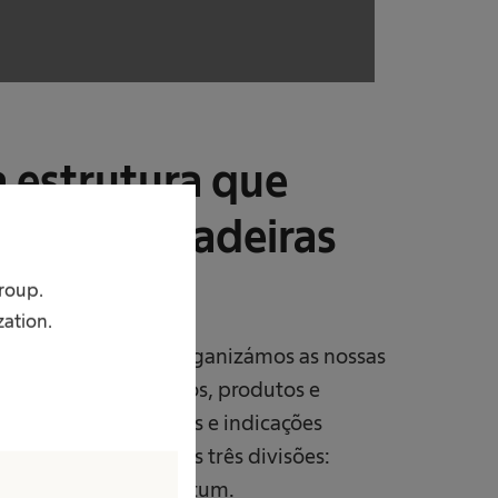
 estrutura que
move verdadeiras
erias
Group.
zation.
 Grupo B. Braun, organizámos as nossas
 sistemas terapêuticos, produtos e
por áreas terapêuticas e indicações
 que são servidas pelas três divisões:
 Care, Aesculap e Avitum.