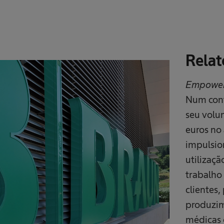
Relat
Empower
Num cont
seu volu
euros no
impulsio
utilizaç
trabalho
clientes
produzim
médicas 