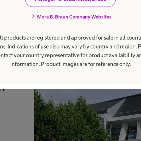
chevron_right
More B. Braun Company Websites
Saiba 
ll products are registered and approved for sale in all countr
ns. Indications of use also may vary by country and region. 
ntact your country representative for product availability 
information. Product images are for reference only.
m