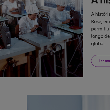
A histór
Rose, em
permitiu
longo de
global.
Ler ma