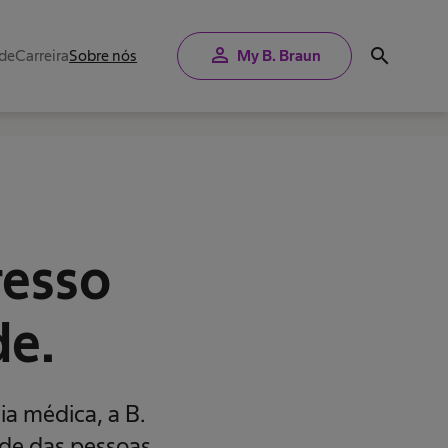
person
search
úde
Carreira
Sobre nós
My B. Braun
resso
de.
a médica, a B.
de das pessoas