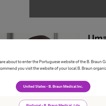
Uma
pro
parc
are about to enter the Portuguese website of the B. Braun 
ommend you visit the website of your local B. Braun organi
Enquanto
soluções,
United States - B. Braun Medical Inc.
serviços 
clínicas,
Hospital
Portugal - B. Braun Medical, Lda