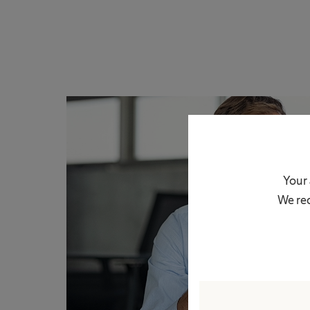
Your 
We rec