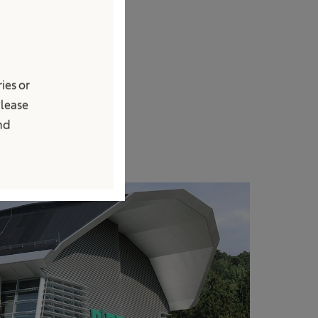
mais
ies or
Please
and