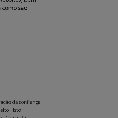
a como são
ração de confiança
ito - isto
is. Com esta