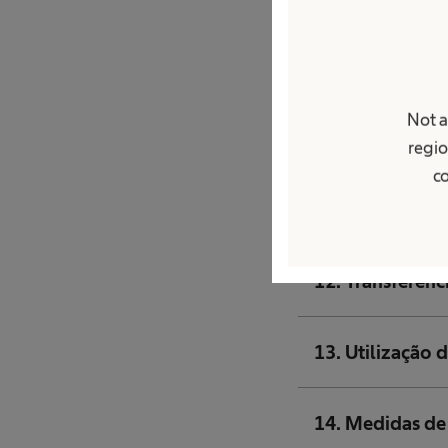
9. Links
Not a
10. Proteção d
regio
co
11. Transmissão
12. Transferênc
13. Utilização 
14. Medidas de