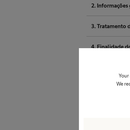
2. Informações 
3. Tratamento d
4. Finalidade 
5. Consentimen
Your 
We rec
6. Prazo de co
7. Tomada de d
8. Obrigação d