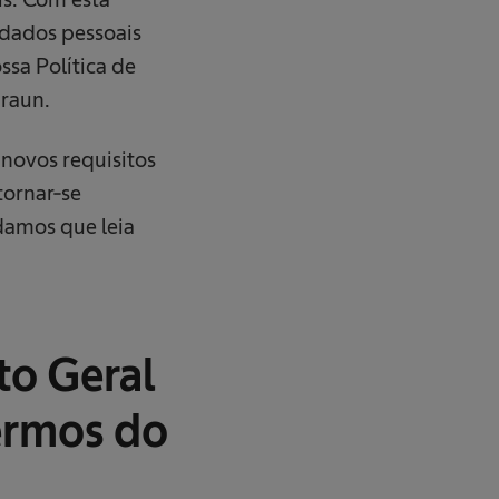
 dados pessoais
ssa Política de
Braun.
novos requisitos
tornar-se
ndamos que leia
to Geral
ermos do