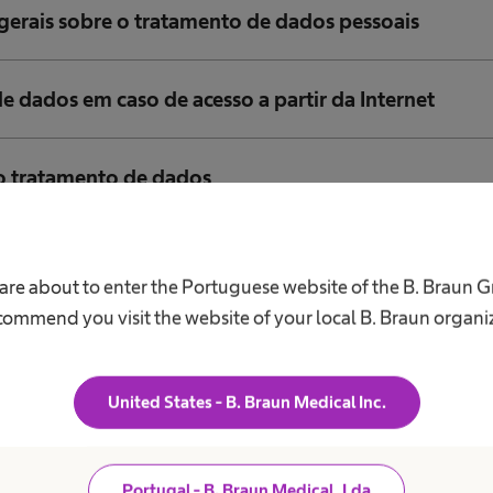
gerais sobre o tratamento de dados pessoais
e dados em caso de acesso a partir da Internet
do tratamento de dados
to
are about to enter the Portuguese website of the B. Braun 
ommend you visit the website of your local B. Braun organi
nservação
United States - B. Braun Medical Inc.
ecisões automatizada
e fornecer dados pessoais
Portugal - B. Braun Medical, Lda