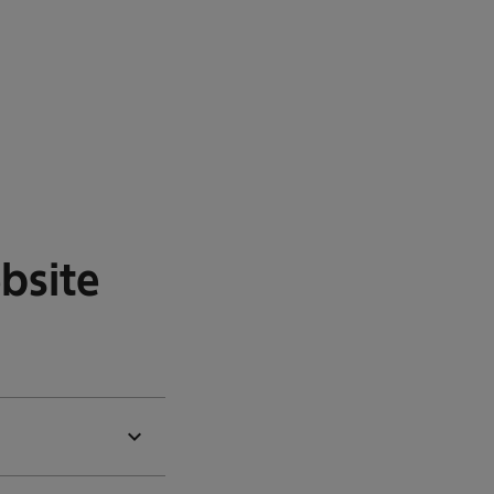
bsite
expand_more