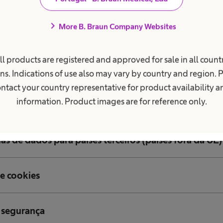
chevron_right
More B. Braun Company Websites
ll products are registered and approved for sale in all countr
e menores
ns. Indications of use also may vary by country and region. 
ntact your country representative for product availability 
information. Product images are for reference only.
 de dados através da Internet
ias de dados para países terceiros (países fora da UE)
de cookies
 segurança