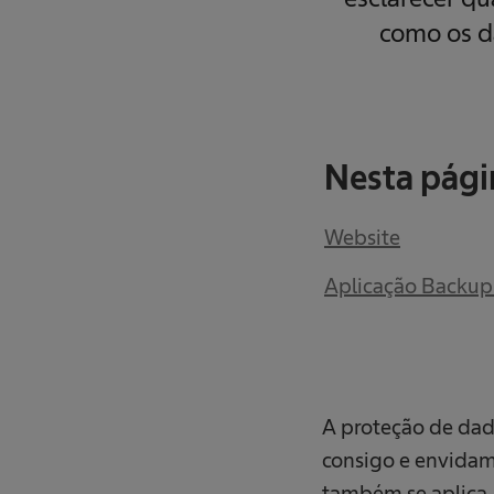
como os d
Nesta pági
Website
Aplicação Backu
A proteção de dad
consigo e envidamo
também se aplica,