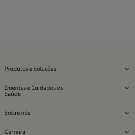
Produtos e Soluções
expand_more
Doentes e Cuidados de
expand_more
Saúde
Sobre nós
expand_more
Carreira
expand_more