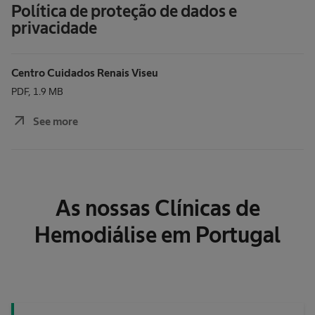
Política de proteção de dados e
privacidade
Centro Cuidados Renais Viseu
PDF, 1.9 MB
arrow_outward
See more
As nossas Clínicas de
Hemodiálise em Portugal