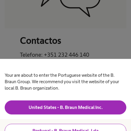
Contactos
Telefone: +351 232 446 140
(chamada para rede fixa nacional)
Your are about to enter the Portuguese website of the B.
Email:
geral-dialise.pt@bbraun.com
Braun Group. We recommend you visit the website of your
local B. Braun organization.
United States - B. Braun Medical Inc.
Morada
Portugal - B. Braun Medical, Lda