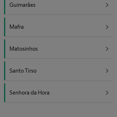
navigate_next
Guimarães
navigate_next
Mafra
navigate_next
Matosinhos
navigate_next
Santo Tirso
navigate_next
Senhora da Hora