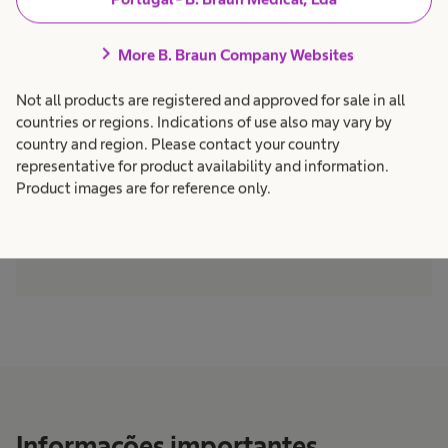
R. do Palacio do Gelo nº4
3500-606, Viseu
chevron_right
More B. Braun Company Websites
Not all products are registered and approved for sale in all
countries or regions. Indications of use also may vary by
country and region. Please contact your country
representative for product availability and information.
Product images are for reference only.
Informações importantes