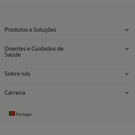
Produtos e Soluções
expand_more
Doentes e Cuidados de
expand_more
Saúde
Sobre nós
expand_more
Carreira
expand_more
Portugal