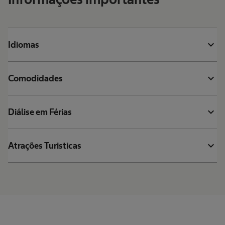
expand_more
Idiomas
expand_more
Comodidades
expand_more
Diálise em Férias
expand_more
Atrações Turisticas